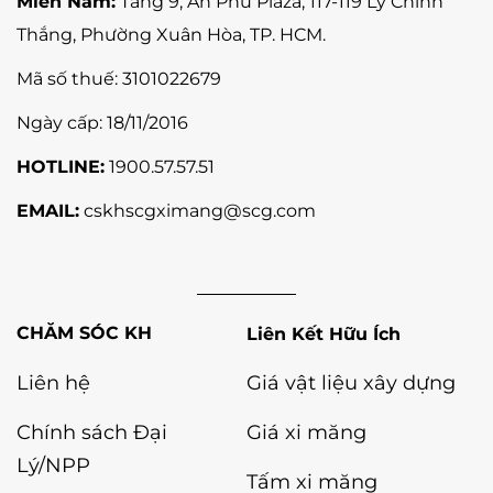
Miền Nam:
Tầng 9, An Phu Plaza, 117-119 Lý Chính
Thắng,
Phường Xuân Hòa
, TP. HCM.
Mã số thuế:
3101022679
Ngày cấp: 18/11/2016
HOTLINE:
1900.57.57.51
EMAIL:
cskhscgximang@scg.com
Liên Kết Hữu Ích
Liên hệ
Giá vật liệu xây dựng
Chính sách Đại
Giá xi măng
Lý/NPP
Tấm xi măng