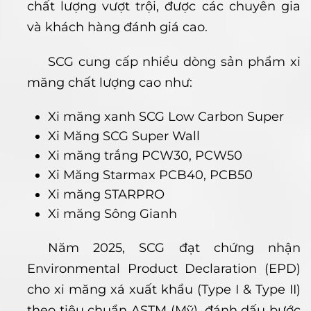
chất lượng vượt trội, được các chuyên gia
và khách hàng đánh giá cao.
SCG cung cấp nhiều dòng sản phẩm xi
măng chất lượng cao như:
Xi măng xanh SCG Low Carbon Super
Xi Măng SCG Super Wall
Xi măng trắng PCW30, PCW50
Xi Măng Starmax PCB40, PCB50
Xi măng STARPRO
Xi măng Sông Gianh
Năm 2025, SCG đạt chứng nhận
Environmental Product Declaration (EPD)
cho xi măng xá xuất khẩu (Type I & Type II)
theo tiêu chuẩn ASTM (Mỹ), đánh dấu bước