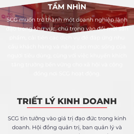
TẦM NHÌN
SCG muốn trở thành một doanh nghiệp lãnh
đạo trong khu vực, chú trọng vào đổi mới sản
phẩm, cải tiến các dịch vụ để đáp ứng nhu
cầu khách hàng và nâng cao mức sống của
người tiêu dùng, cùng với việc khuyến khích
tăng trưởng bền vững cho xã hội và cộng
đồng nơi SCG hoạt động.
TRIẾT LÝ KINH DOANH
SCG tin tưởng vào giá trị đạo đức trong kinh
doanh. Hội đồng quản trị, ban quản lý và