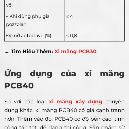
vôi
– Khi dùng phụ gia
≤ 4
pozzolan
Độ nở autoclave (%)
≤ 0,8
→ Tìm Hiểu Thêm:
Xi măng PCB30
Ứng dụng của xi măng
PCB40
So với các loại
xi măng xây dựng
chuyên
dụng khác, xi măng PCB40 có giá cạnh tranh
hơn. Thêm vào đó, PCB40 có độ bền cao, tính
công tác tốt, dễ dàng thi công. Sản phẩm sử