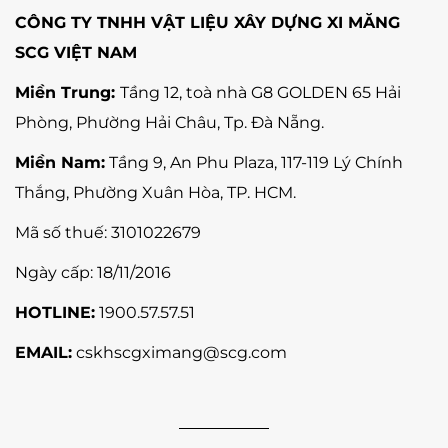
CÔNG TY TNHH VẬT LIỆU XÂY DỰNG XI MĂNG
SCG VIỆT NAM
Miền Trung:
Tầng 12, toà nhà G8 GOLDEN 65 Hải
Phòng, Phường Hải Châu, Tp. Đà Nẵng
.
Miền Nam:
Tầng 9, An Phu Plaza, 117-119 Lý Chính
Thắng,
Phường Xuân Hòa
, TP. HCM.
Mã số thuế:
3101022679
Ngày cấp: 18/11/2016
HOTLINE:
1900.57.57.51
EMAIL:
cskhscgximang@scg.com