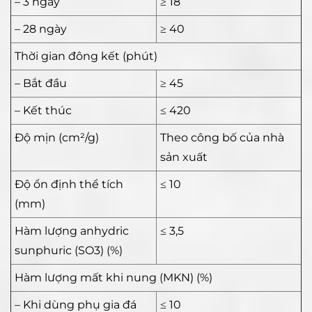
– 3 ngày
≥ 18
– 28 ngày
≥ 40
Thời gian đông kết (phút)
– Bắt đầu
≥ 45
– Kết thúc
≤ 420
Độ mịn (cm²/g)
Theo công bố của nhà
sản xuất
Độ ổn định thể tích
≤ 10
(mm)
Hàm lượng anhydric
≤ 3,5
sunphuric (SO3) (%)
Hàm lượng mất khi nung (MKN) (%)
– Khi dùng phụ gia đá
≤ 10