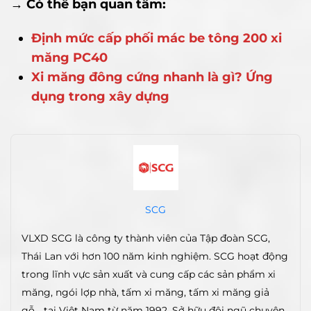
→ Có thể bạn quan tâm:
Định mức cấp phối mác be tông 200 xi
măng PC40
Xi măng đông cứng nhanh là gì? Ứng
dụng trong xây dựng
SCG
VLXD SCG là công ty thành viên của Tập đoàn SCG,
Thái Lan với hơn 100 năm kinh nghiệm. SCG hoạt động
trong lĩnh vực sản xuất và cung cấp các sản phẩm xi
măng, ngói lợp nhà, tấm xi măng, tấm xi măng giả
gỗ… tại Việt Nam từ năm 1992. Sở hữu đội ngũ chuyên