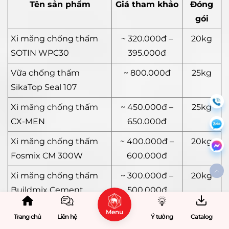
Tên sản phẩm
Giá tham khảo
Đóng
gói
Xi măng chống thấm
~ 320.000đ –
20kg
SOTIN WPC30
395.000đ
Vữa chống thấm
~ 800.000đ
25kg
SikaTop Seal 107
Xi măng chống thấm
~ 450.000đ –
25kg
CX-MEN
650.000đ
Xi măng chống thấm
~ 400.000đ –
20kg
Fosmix CM 300W
600.000đ
Xi măng chống thấm
~ 300.000đ –
20kg
Buildmix Cement
500.000đ
WPC40
Menu
Trang chủ
Liên hệ
Ý tưởng
Catalog