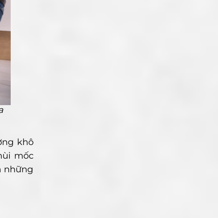
a
ờng khô
mùi mốc
là những