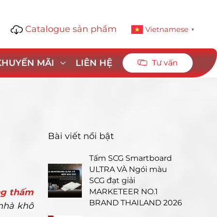
Catalogue sản phẩm
1
Vietnamese
▼
 KHUYẾN MÃI
LIÊN HỆ
Tư vấn
Bài viết nổi bật
Tấm SCG Smartboard
ULTRA VÀ Ngói màu
SCG đạt giải
ng thấm
MARKETEER NO.1
BRAND THAILAND 2026
nhà khô