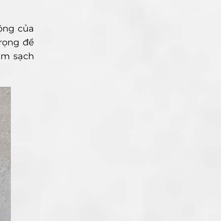
ộng của
trọng để
àm sạch