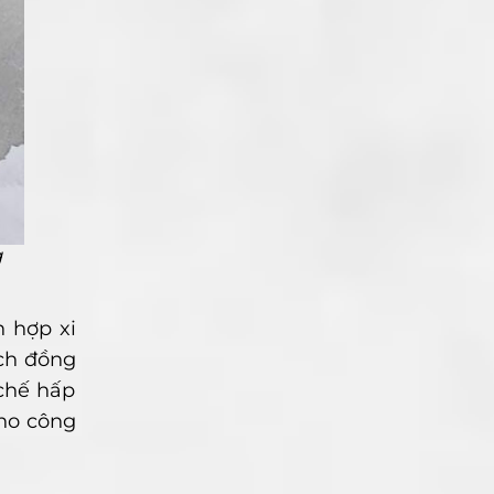
g
 hợp xi
ch đồng
chế hấp
cho công