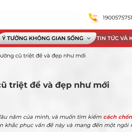
190057575
Ý TƯỞNG KHÔNG GIAN SỐNG
TIN TỨC VÀ
ường cũ triệt để và đẹp như mới
 triệt để và đẹp như mới
c lâu năm của mình, và muốn tìm kiếm
cách chố
n khắc phục vấn đề này và mang đến một ngôi 