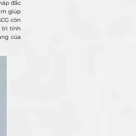
pháp đắc
hẩm giúp
SCG còn
rì tính
ạng của