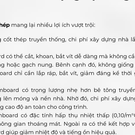
ghép
mang lại nhiều lợi ích vượt trội:
g cốt thép truyền thống, chi phí xây dựng nhà 
 có thể cắt, khoan, bắt vít dễ dàng mà không c
ng hoặc gạch nung. Bênh cạnh đó, không giống
rd chỉ cần lắp ráp, bắt vít, giảm đáng kể thời 
board có trọng lượng nhẹ hơn bê tông truyề
ng lên móng và nền nhà. Nhờ đó, chi phí xây dự
g cao độ an toàn cho công trình.
mboard có đặc tính hấp thụ nhiệt thấp (0,10/m°
hông gian thoáng mát. Ngoài ra có thể kết hợp 
 giúp giảm nhiệt độ và tiếng ồn hiệu quả.