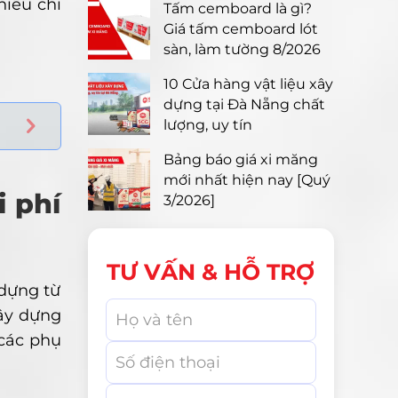
hiểu chi
Tấm cemboard là gì?
Giá tấm cemboard lót
sàn, làm tường 8/2026
10 Cửa hàng vật liệu xây
dựng tại Đà Nẵng chất
lượng, uy tín
Bảng báo giá xi măng
mới nhất hiện nay [Quý
i phí
3/2026]
TƯ VẤN & HỖ TRỢ
 dựng từ
ây dựng
 các phụ