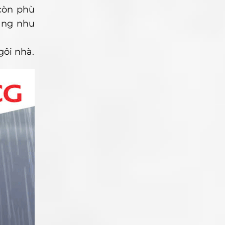
còn phù
ạng nhu
gôi nhà.