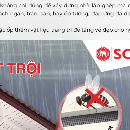
hông chỉ dùng để xây dựng nhà lắp ghép mà 
ch ngăn, trần, sàn, hay ốp tường, đáp ứng đa d
ặc ốp thêm vật liệu trang trí để tăng vẻ đẹp cho n