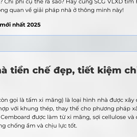
 Chi phí cụ thể ra sao? Hãy cùng SCG VLXD tìm 
 tổng quan về giải pháp nhà ở thông minh này!
mới nhất 2025
à tiền chế đẹp, tiết kiệm ch
 gọi là tấm xi măng) là loại hình nhà được xây
hợp với khung thép, thay thế cho phương pháp x
Cemboard được làm từ xi măng, sợi cellulose và
ng chống ẩm và chịu lực tốt.