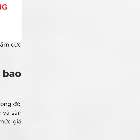
 ẩm cực
 bao
rong đó,
n và sàn
mức giá