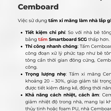
Cemboard
Việc sử dụng
tấm xi măng làm nhà lắp 
Tiết kiệm chi phí
: So với nhà bê tôn
bằng
tấm
Smartboard SCG
thấp hơn.
Thi công nhanh chóng
: Tấm Cemboard
công đoạn xử lý phức tạp như bê tô
tông cần thời gian đông cứng, Cemboa
công.
Trọng lượng nhẹ
: Tấm xi măng Cem
khoảng 20 – 30%, giúp giảm tải trọ
được tiết kiệm đáng kể, đồng thời nân
Khả năng cách nhiệt, cách âm
: Ce
giảm nhiệt độ trong nhà, mang lại k
thủy tinh hoặc foam PU, nhà Cemboard