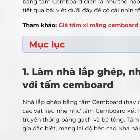
bằng tấm Cemboard diễn ra như thế nào?
tiết qua bài viết dưới đây để có cái nhìn
Tham khảo:
Giá tấm xi măng cemboard
Mục lục
1. Làm nhà lắp ghép, nh
với tấm cemboard
Nhà lắp ghép bằng tấm Cemboard (hay còn
các vật liệu nhẹ như tấm Cemboard kết 
truyền thống bằng gạch và bê tông. Tấm 
gia đặc biệt, mang lại độ bền cao, khả nă