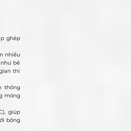
lắp ghép
ần nhiều
 như bê
gian thi
n thống
ng móng
C), giúp
với bông