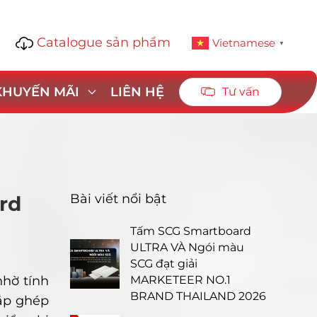
Catalogue sản phẩm
1
Vietnamese
▼
 KHUYẾN MÃI
LIÊN HỆ
Tư vấn
Bài viết nổi bật
rd
Tấm SCG Smartboard
ULTRA VÀ Ngói màu
SCG đạt giải
hờ tính
MARKETEER NO.1
BRAND THAILAND 2026
lắp ghép