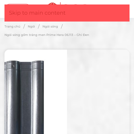
Tư vấn
▼
Skip to main content
Trang chủ
Ngói
Ngói sóng
Ngói sóng gốm tráng men Prime Hera 06.113 – Ghi Đen