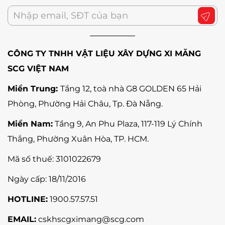
CÔNG TY TNHH VẬT LIỆU XÂY DỰNG XI MĂNG
SCG VIỆT NAM
Miền Trung:
Tầng 12, toà nhà G8 GOLDEN 65 Hải
Phòng, Phường Hải Châu, Tp. Đà Nẵng
.
Miền Nam:
Tầng 9, An Phu Plaza, 117-119 Lý Chính
Thắng,
Phường Xuân Hòa
, TP. HCM.
Mã số thuế:
3101022679
Ngày cấp: 18/11/2016
HOTLINE:
1900.57.57.51
EMAIL:
cskhscgximang@scg.com