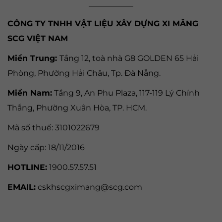
CÔNG TY TNHH VẬT LIỆU XÂY DỰNG XI MĂNG
SCG VIỆT NAM
Miền Trung:
Tầng 12, toà nhà G8 GOLDEN 65 Hải
Phòng, Phường Hải Châu, Tp. Đà Nẵng
.
Miền Nam:
Tầng 9, An Phu Plaza, 117-119 Lý Chính
Thắng,
Phường Xuân Hòa
, TP. HCM.
Mã số thuế:
3101022679
Ngày cấp: 18/11/2016
HOTLINE:
1900.57.57.51
EMAIL:
cskhscgximang@scg.com