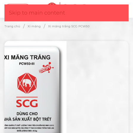
Tư vấn
▼
Skip to main content
Trang chủ
Xi măng
Xi măng trắng SCG PCW50