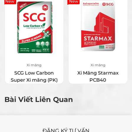
New
New
Xi măng
Xi măng
SCG Low Carbon
Xi Măng Starmax
Super Xi măng (PK)
PCB40
Bài Viết Liên Quan
ĐĂNG KÝ TƯ VẤN