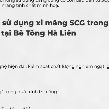
ui lòng sử dụng bảng cứng có con dấu đến từ SCG
ỉ mang tính chất minh hoạ.
hi sử dụng xi măng SCG trong
tại Bê Tông Hà Liên
ệ hiện đại, kiểm soát chất lượng nghiêm ngặt, g
g” trong quá trình thi công