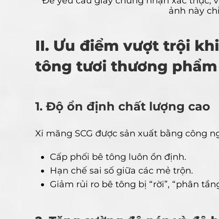
Để yêu cầu giấy chứng nhận xác thực, v
ảnh này ch
II. Ưu điểm vượt trội k
tông tươi thương phẩm 
1. Độ ổn định chất lượng cao
Xi măng SCG được sản xuất bằng công ngh
Cấp phối bê tông luôn ổn định.
Hạn chế sai số giữa các mẻ trộn.
Giảm rủi ro bê tông bị “rời”, “phân tần