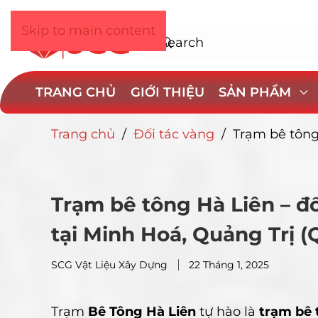
Skip to main content
TRANG CHỦ
GIỚI THIỆU
SẢN PHẨM
Trang chủ
/
Đối tác vàng
/
Trạm bê tông
Trạm bê tông Hà Liên – đố
tại Minh Hoá, Quảng Trị 
SCG Vật Liệu Xây Dựng
22 Tháng 1, 2025
Trạm
Bê Tông Hà Liên
tự hào là
trạm bê 