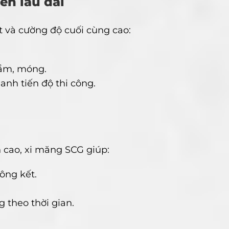
ền lâu dài
t và cường độ cuối cùng cao:
dầm, móng.
anh tiến độ thi công.
 cao, xi măng SCG giúp:
ông kết.
g theo thời gian.