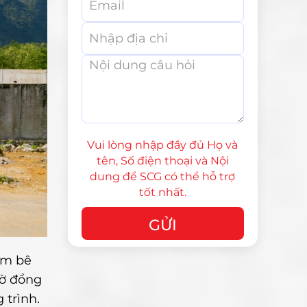
Vui lòng nhập đầy đủ Họ và
tên, Số điện thoại và Nội
dung để SCG có thể hỗ trợ
tốt nhất.
ạm bê
iờ đồng
 trình.