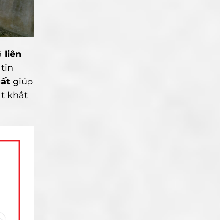
đã
liên
tin
uất
giúp
t khắt