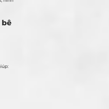
, hình
 bê
iúp: