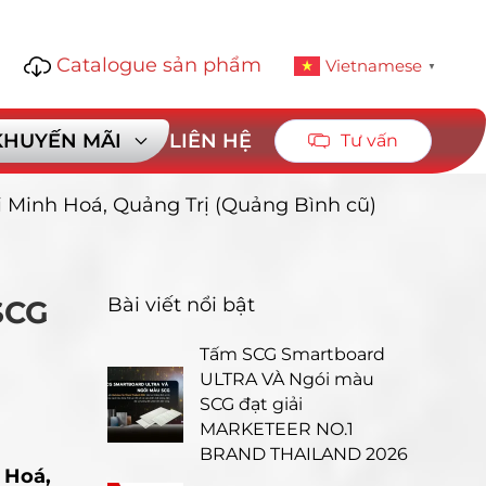
Catalogue sản phẩm
1
Vietnamese
▼
 KHUYẾN MÃI
LIÊN HỆ
Tư vấn
ại Minh Hoá, Quảng Trị (Quảng Bình cũ)
Bài viết nổi bật
 SCG
Tấm SCG Smartboard
ULTRA VÀ Ngói màu
SCG đạt giải
MARKETEER NO.1
BRAND THAILAND 2026
 Hoá,