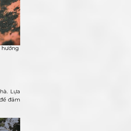
h hưởng
nhà. Lựa
t để đảm