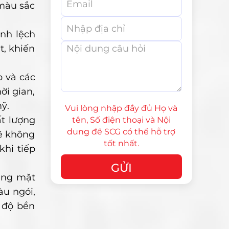
 màu sắc
ênh lệch
t, khiến
p và các
ời gian,
ỹ.
Vui lòng nhập đầy đủ Họ và
ất lượng
tên, Số điện thoại và Nội
dung để SCG có thể hỗ trợ
sẽ không
tốt nhất.
khi tiếp
nắng mặt
àu ngói,
 độ bền