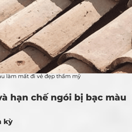
àu làm mất đi vẻ đẹp thẩm mỹ
và hạn chế ngói bị bạc màu
h kỳ