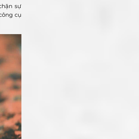
chặn sự
 công cụ