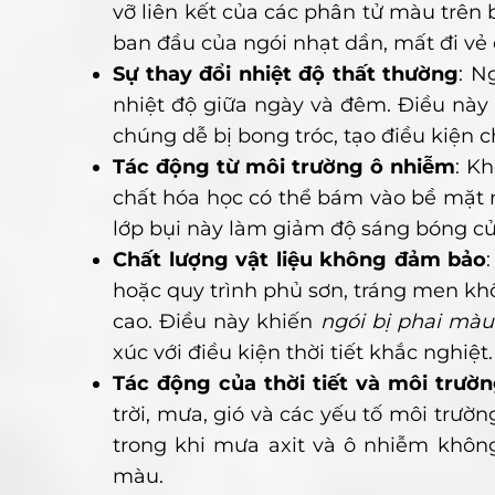
vỡ liên kết của các phân tử màu trên 
ban đầu của ngói nhạt dần, mất đi vẻ 
Sự thay đổi nhiệt độ thất thường
: N
nhiệt độ giữa ngày và đêm. Điều này 
chúng dễ bị bong tróc, tạo điều kiện 
Tác động từ môi trường ô nhiễm
: K
chất hóa học có thể bám vào bề mặt n
lớp bụi này làm giảm độ sáng bóng củ
Chất lượng vật liệu không đảm bảo
hoặc quy trình phủ sơn, tráng men kh
cao. Điều này khiến
ngói bị phai màu
xúc với điều kiện thời tiết khắc nghiệt.
Tác động của thời tiết và môi trườ
trời, mưa, gió và các yếu tố môi trườ
trong khi mưa axit và ô nhiễm khôn
màu.