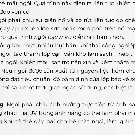
bề mặt ngói. Quá trình này diễn ra liên tục khiến
đẹp vốn có.
gói phải chịu sự giãn nở và co rút liên tục do ch
gây áp lực lên lớp sơn hoặc men phủ trên bề mặ
cho quá trình
ngói bạc màu
diễn ra nhanh hơn.
hông khí chứa nhiều bụi bẩn, khí thải công nghiệ
gói, tạo thành lớp cặn bẩn khó làm sạch. Theo th
a ngói, khiến màu sắc trở nên xỉn và kém thẩm m
: Nếu ngói được sản xuất từ nguyên liệu kém ch
ông đạt tiêu chuẩn, độ bám dính của lớp bảo vệ 
chỉ sau một thời gian ngắn sử dụng, đặc biệt là 
ng
: Ngói phải chịu ảnh hưởng trực tiếp từ ánh 
ng khác. Tia UV trong ánh nắng có thể làm phai m
g khí có thể gây hại cho bề mặt ngói, làm giảm