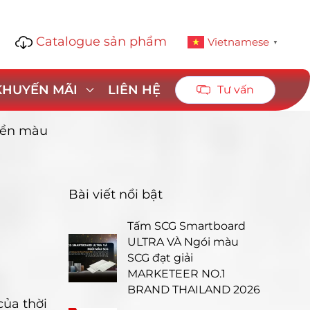
Catalogue sản phẩm
1
Vietnamese
▼
 KHUYẾN MÃI
LIÊN HỆ
Tư vấn
bền màu
Bài viết nổi bật
Tấm SCG Smartboard
ULTRA VÀ Ngói màu
SCG đạt giải
MARKETEER NO.1
BRAND THAILAND 2026
của thời