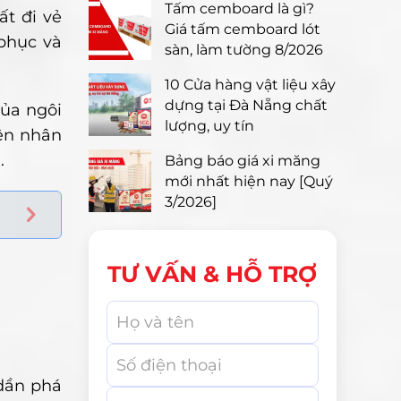
Tấm cemboard là gì?
ất đi vẻ
Giá tấm cemboard lót
phục và
sàn, làm tường 8/2026
10 Cửa hàng vật liệu xây
dựng tại Đà Nẵng chất
ủa ngôi
lượng, uy tín
yên nhân
.
Bảng báo giá xi măng
mới nhất hiện nay [Quý
3/2026]
TƯ VẤN & HỖ TRỢ
 dần phá