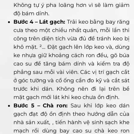
Không tự ý pha loãng hơn vì sẽ làm giảm
độ bám dính.
Bước 4 – Lát gạch:
Trải keo bằng bay răng
cưa theo một chiều nhất quán, mỗi lần thi
công trên diện tích vừa đủ để tránh keo bị
khô mặt. ²… Đặt gạch lên lớp keo và, dùng
ke nhựa giữ khoảng cách ron đều, gõ búa
cao su để tăng bám dính và kiểm tra độ
phẳng sau mỗi vài viên. Các vị trí gạch cắt
ở góc tường và cổ ống cần đo kỹ và cắt sát
trước khi dán. Không nên đi lại trên bề
mặt gạch mới lát khi keo chưa ổn định.
Bước 5 – Chà ron:
Sau khi lớp keo dán
gạch đạt độ ổn định theo hướng dẫn của
nhà sản xuất, , tiến hành vệ sinh sạch khe
mạch rồi dùng bay cao su chà keo ron