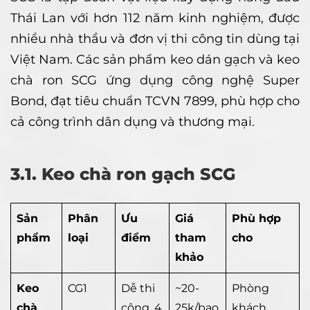
Thái Lan với hơn 112 năm kinh nghiệm, được
nhiều nhà thầu và đơn vị thi công tin dùng tại
Việt Nam. Các sản phẩm keo dán gạch và keo
chà ron SCG ứng dụng công nghệ Super
Bond, đạt tiêu chuẩn TCVN 7899, phù hợp cho
cả công trình dân dụng và thương mại.
3.1. Keo chà ron gạch SCG
Sản
Phân
Ưu
Giá
Phù hợp
phẩm
loại
điểm
tham
cho
khảo
Keo
CG1
Dễ thi
~20-
Phòng
chà
công, 4
25k/bao
khách,