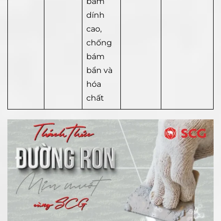
bám
dính
cao,
chống
bám
bẩn và
hóa
chất