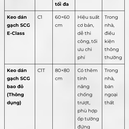
tối đa
Keo dán
C1
60×60
Hiệu suất
Trong
gạch SCG
cm
cơ bản,
nhà,
E-Class
dễ thi
điều
công, tối
kiện
ưu chi
thông
phí
thường
Keo dán
C1T
80×80
Có thêm
Trong
gạch SCG
cm
tính
nhà,
bao đỏ
năng
bán
(Thông
chống
ngoại
dụng)
trượt,
thất
phù hợp
ốp tường
đứng