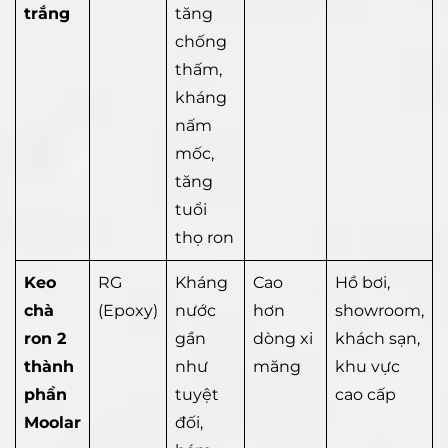
trắng
tăng
chống
thấm,
kháng
nấm
mốc,
tăng
tuổi
thọ ron
Keo
RG
Kháng
Cao
Hồ bơi,
chà
(Epoxy)
nước
hơn
showroom,
ron 2
gần
dòng xi
khách sạn,
thành
như
măng
khu vực
phần
tuyệt
cao cấp
Moolar
đối,