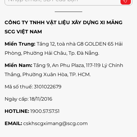
CÔNG TY TNHH VẬT LIỆU XÂY DỰNG XI MĂNG
SCG VIỆT NAM
Miền Trung:
Tầng 12, toà nhà G8 GOLDEN 65 Hải
Phòng, Phường Hải Châu, Tp. Đà Nẵng
.
Miền Nam:
Tầng 9, An Phu Plaza, 117-119 Lý Chính
Thắng,
Phường Xuân Hòa
, TP. HCM.
Mã số thuế:
3101022679
Ngày cấp: 18/11/2016
HOTLINE:
1900.57.57.51
EMAIL:
cskhscgximang@scg.com