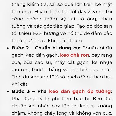
thẳng kiểm tra, sai số quá lớn trên bề mặt
thi công . Hoàn thiện lớp lót dày 2-3 cm, thi
công chống thấm kỹ tại cổ ống, chân
tường và các góc tiếp giáp. Tạo độ dốc sàn
tối thiểu 1-2% hướng về hố thu để đảm bảo
thoát nước sau khi hoàn thiện.
Bước 2 – Chuẩn bị dụng cụ:
Chuẩn bị đủ
gạch, keo dán gạch,
keo chà ron
, bay răng
cưa, búa cao su, máy cắt gạch, ke nhựa
giữ ron, thước thẳng và bọt biển lau mặt.
Tính dư khoảng 10% số gạch để bù hao hụt
khi cắt.
Bước 3 – Pha
keo dán gạch ốp tường
:
Pha đúng tỷ lệ ghi trên bao bì. Keo đạt
chuẩn khi nhấc bay lên thì keo rủ xuống
chậm, không chảy lỏng và không vón cục.