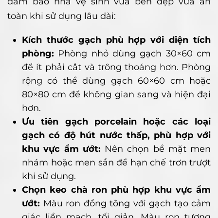
đảm bảo nhà vệ sinh vừa bền đẹp vừa an
toàn khi sử dụng lâu dài:
Kích thước gạch phù hợp với diện tích
phòng:
Phòng nhỏ dùng gạch 30×60 cm
để ít phải cắt và trông thoáng hơn. Phòng
rộng có thể dùng gạch 60×60 cm hoặc
80×80 cm để không gian sang và hiện đại
hơn.
Ưu tiên gạch porcelain hoặc các loại
gạch có độ hút nước thấp, phù hợp với
khu vực ẩm ướt:
Nên chọn bề mặt men
nhám hoặc men sần để hạn chế trơn trượt
khi sử dụng.
Chọn keo chà ron phù hợp khu vực ẩm
ướt:
Màu ron đồng tông với gạch tạo cảm
giác liền mạch, tối giản. Màu ron tương