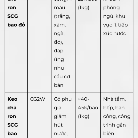
ron
màu
(1kg)
phòng
SCG
(trắng,
ngủ, khu
bao đỏ
xám,
vực ít tiếp
ngà,
xúc nước
đỏ),
đáp
ứng
nhu
cầu cơ
bản
Keo
CG2W
Có phụ
~40-
Nhà tắm,
chà
gia
45k/bao
bếp, ban
ron
giảm
(1kg)
công, công
SCG
hút
trình gần
bao
nước,
biển