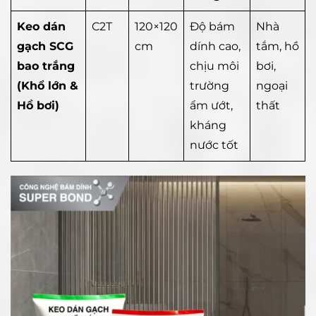
Keo dán
C2T
120×120
Độ bám
Nhà
gạch SCG
cm
dính cao,
tắm, hồ
bao trắng
chịu môi
bơi,
(Khổ lớn &
trường
ngoại
Hồ bơi)
ẩm ướt,
thất
kháng
nước tốt