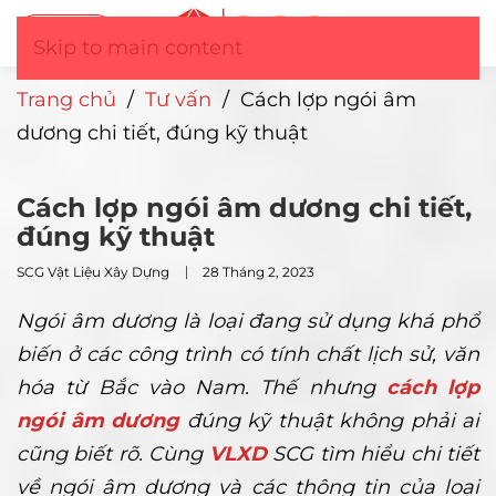
Tư vấn
▼
Skip to main content
Trang chủ
/
Tư vấn
/
Cách lợp ngói âm
dương chi tiết, đúng kỹ thuật
Cách lợp ngói âm dương chi tiết,
đúng kỹ thuật
SCG Vật Liệu Xây Dựng
28 Tháng 2, 2023
Ngói âm dương là loại đang sử dụng khá phổ
biến ở các công trình có tính chất lịch sử, văn
hóa từ Bắc vào Nam. Thế nhưng
cách lợp
ngói âm dương
đúng kỹ thuật không phải ai
cũng biết rõ. Cùng
VLXD
SCG tìm hiểu chi tiết
về ngói âm dương và các thông tin của loại