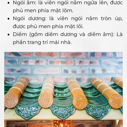
Ngói âm: là viên ngói nằm ngửa lên, được
phủ men phía mặt lõm.
Ngói dương: là viên ngói nằm tròn úp,
được phủ men phía mặt lồi.
Diềm (gồm diềm dương và diềm âm): Là
phần trang trí mái nhà.